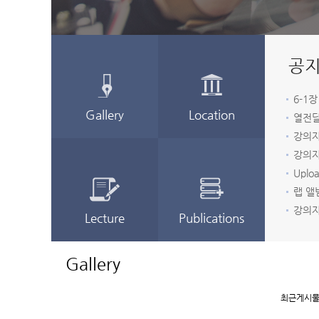
6-1장
Gallery
Location
열전달
강의자
강의자
랩 앨
강의자
Lecture
Publications
최근게시물