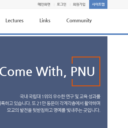
메인화면
로그인
회원가입
사이트맵
Lectures
Links
Community
Lectures
University
News & Events
Korean Research Funding
Notice
Properties
Q&A
Come With, PNU
ion
Journal
Misc.
Research Organization
Gallery
es
Conference
국내 국립대 1위의 우수한 연구 및 교육 성과를
Research Facility DB
기록하고 있습니다. 또 21만 동문이 각계각층에서 활약하며
모교의 발전을 뒷받침하고 명예를 빛내주는 곳입니다.
Misc.