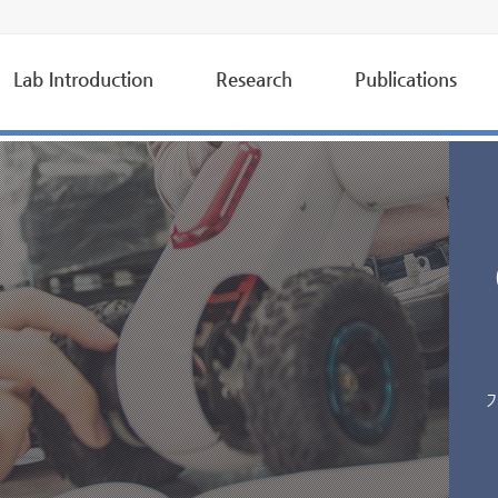
Lab Introduction
Research
Publications
Greetings
Research of Interest
International Journal
Professor
On-going Researches
Domestic Journal
Members
Completed Researches
Book Chapters
Locations
Other Researches
International Presentat
Facilities
Domestic Presentation
Invited TalksConferenc
Patents